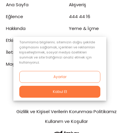
Ana Sayfa
Alışveriş
Eğlence
444 44 16
Hakkında
Yeme & İçme
Etkinlik
Tüketici Köşesi
Tanımlama bilgilerini; sitemizin doğru şekilde
çalışmasını sağlamak, içerikleri ve reklamları
İletişim
Sinema
kişiselleştirmek, sosyal medya özellikleri
sunmak ve site trafiğimizi analiz etmek için
kullanıyoruz.
Mağaza
Ayarlar
Kabul Et
© 2023 ÖzdilekPark, All Right reserved.
Gizlilik ve Kişisel Verilerin Korunması Politikamız
Kullanım ve Koşullar