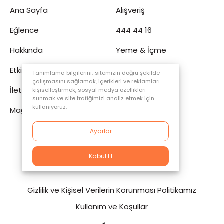
Ana Sayfa
Alışveriş
Eğlence
444 44 16
Hakkında
Yeme & İçme
Etkinlik
Tüketici Köşesi
Tanımlama bilgilerini; sitemizin doğru şekilde
çalışmasını sağlamak, içerikleri ve reklamları
İletişim
Sinema
kişiselleştirmek, sosyal medya özellikleri
sunmak ve site trafiğimizi analiz etmek için
kullanıyoruz.
Mağaza
Ayarlar
Kabul Et
© 2023 ÖzdilekPark, All Right reserved.
Gizlilik ve Kişisel Verilerin Korunması Politikamız
Kullanım ve Koşullar