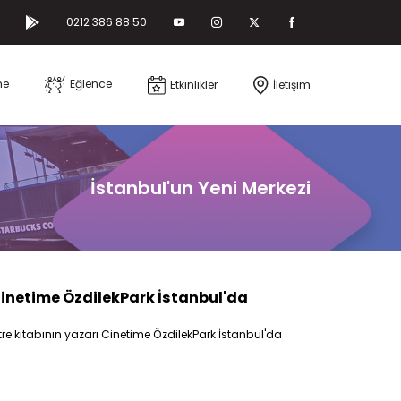
0212 386 88 50
me
Eğlence
Etkinlikler
İletişim
İstanbul'un Yeni Merkezi
Cinetime ÖzdilekPark İstanbul'da
tre kitabının yazarı Cinetime ÖzdilekPark İstanbul'da