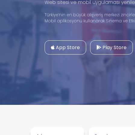
Web sitesi ve mobil uygulaması yenile
Türkiye’nin en büyük alışveriş merkezi zincirle
Mobil aplikasyonu kullanarak Sinema ve Etkinl
App Store
Play Store