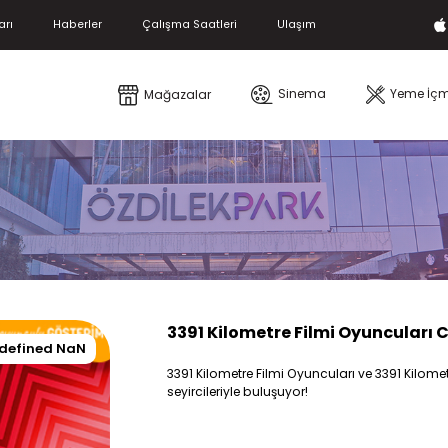
arı
Haberler
Çalışma Saatleri
Ulaşım
Sinema
Yeme İç
Mağazalar
3391 Kilometre Filmi Oyuncuları 
defined NaN
3391 Kilometre Filmi Oyuncuları ve 3391 Kilome
seyircileriyle buluşuyor!