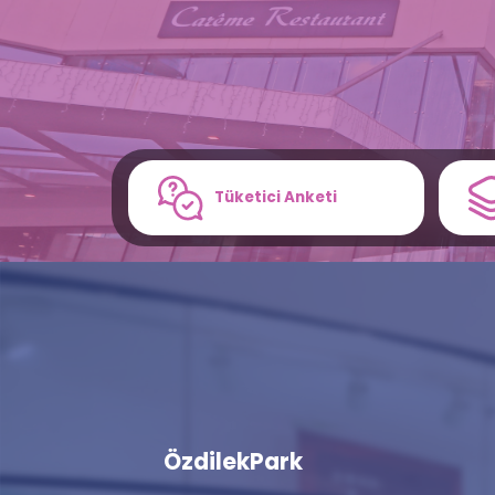
Tüketici Anketi
ÖzdilekPark