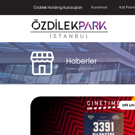
Özdilek Holding Kuruluşları
Kurumsal
Kat Planl
Haberler
Bizden gelişmeler
aN un