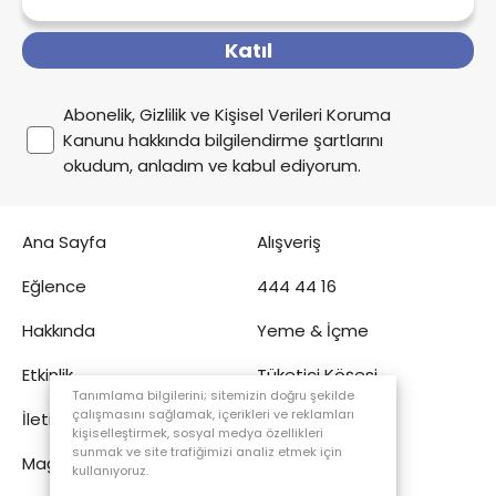
Katıl
Abonelik, Gizlilik ve Kişisel Verileri Koruma
Kanunu hakkında bilgilendirme şartlarını
okudum, anladım ve kabul ediyorum.
Ana Sayfa
Alışveriş
Eğlence
444 44 16
Hakkında
Yeme & İçme
Etkinlik
Tüketici Köşesi
Tanımlama bilgilerini; sitemizin doğru şekilde
çalışmasını sağlamak, içerikleri ve reklamları
İletişim
Sinema
kişiselleştirmek, sosyal medya özellikleri
sunmak ve site trafiğimizi analiz etmek için
Mağaza
kullanıyoruz.