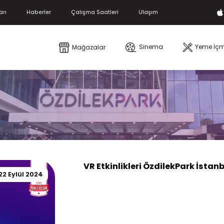
arı
Haberler
Çalışma Saatleri
Ulaşım
Sinema
Yeme İç
Mağazalar
VR Etkinlikleri ÖzdilekPark İstan
22 Eylül 2024