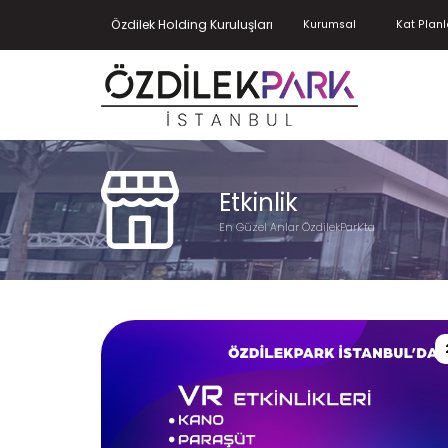
Özdilek Holding Kuruluşları
Kurumsal
Kat Planl
Etkinlik
En Güzel Anlar ÖzdilekPark’ta