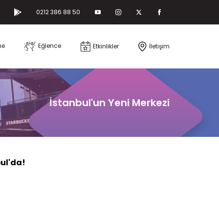
0212 386 88 50
me
Eğlence
Etkinlikler
İletişim
İstanbul'un Yeni Merkezi
bul'da!