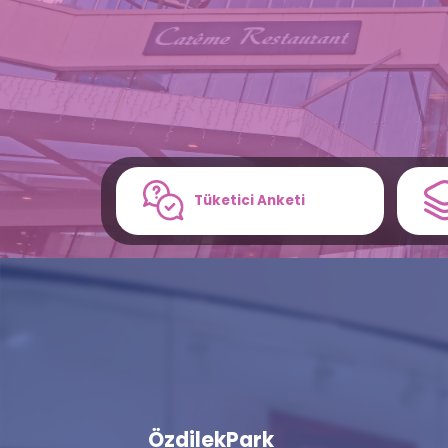
Tüketici Anketi
ÖzdilekPark