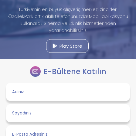
Türkiye’nin en büyük alışveriş merkezi zincirleri
ÖzdilekPark artık akıllı telefonunuzda! Mobil aplikasyonu
kullanarak Sinema ve Etkinlik hizmetlerinden
yararlanabilirsiniz.
Play Store
E-Bültene Katılın