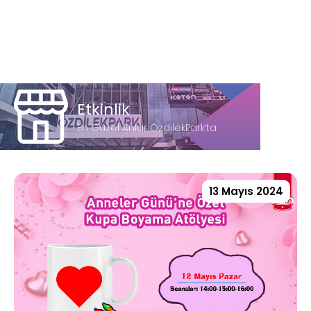
Etkinlik
En Güzel Anlar ÖzdilekPark’ta
13 Mayıs 2024