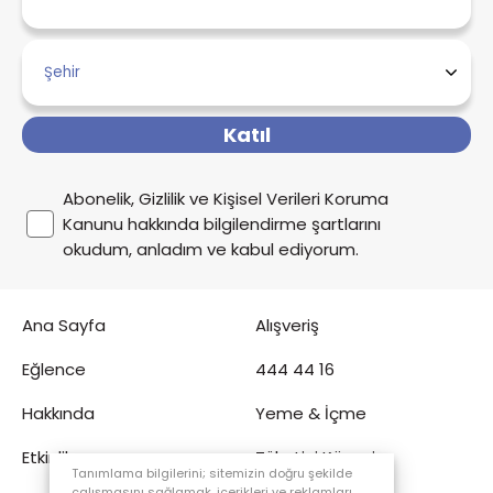
Katıl
Abonelik, Gizlilik ve Kişisel Verileri Koruma
Kanunu hakkında bilgilendirme şartlarını
okudum, anladım ve kabul ediyorum.
Ana Sayfa
Alışveriş
Eğlence
444 44 16
Hakkında
Yeme & İçme
Etkinlik
Tüketici Köşesi
Tanımlama bilgilerini; sitemizin doğru şekilde
çalışmasını sağlamak, içerikleri ve reklamları