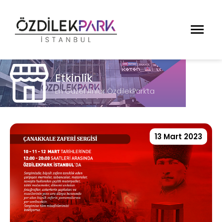
Etkinlik
En Güzel Anlar ÖzdilekPark’ta
13 Mart 2023