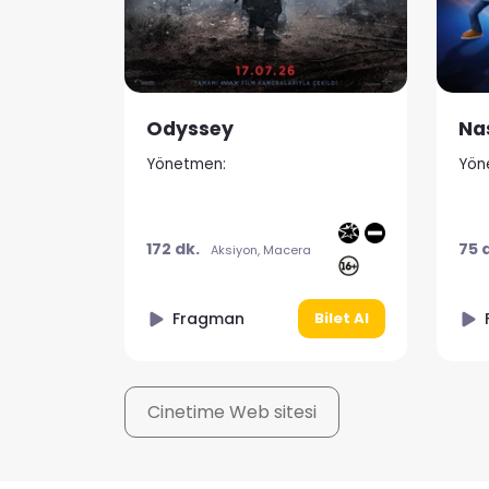
Nasreddin Hoca Zaman Yolcusu 4
Yönetmen:
Yön
150
75 dk.
Animasyon
dk.
Fragman
Bilet Al
Bilet Al
Cinetime Web sitesi