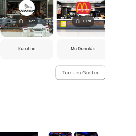
1. Kat
1. Kat
-2. Kat
Mado
-2. Kat
Mado
idpoint
Carl's Jr.
Mado
Tümünü Göster