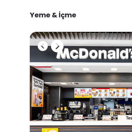
Yeme & İçme
 Kat
ünyası