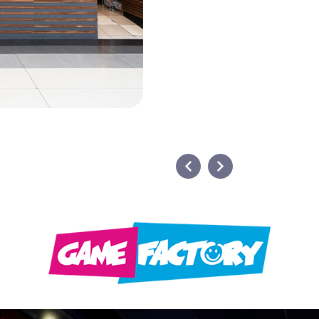
1. Kat
1. Kat
The Art of Bakery
The Art of Bakery
Karafırın
Mc Donald's
M