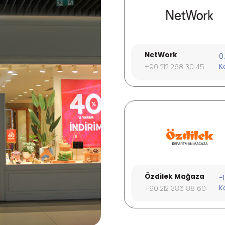
Nike
Sportive
-2.
-2
Kat
K
+90 212 278 55 36
+90 212 264 74 94
Saat & Saat
Xiaomi Store
-2.
1.
Kat
K
+90 212 269 46 68
+90 212 283 33 43