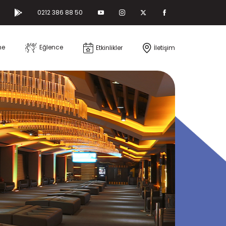
0212 386 88 50
me
Eğlence
Etkinlikler
İletişim