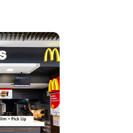
1. Kat
-2. Kat
Arby's
Caffe Nero