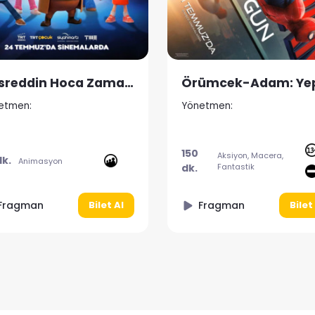
Örümcek-Adam: Yepyeni Bir Gün
Özgür Kedi Scotty
etmen:
Yönetmen:
90
Aksiyon, Macera,
Macera, Animasyon,
Fantastik
dk.
Aile
Fragman
Fragman
Bilet Al
Bilet