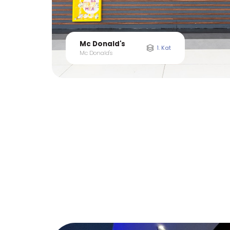
Midpoint
1. Kat
Midpoint