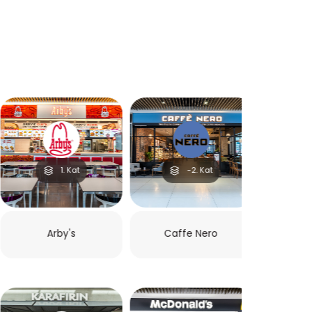
-2. Kat
-2. Kat
1. Kat
Haribo
The Art of Bakery
Sbarro